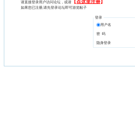
【
点这里注册
】
请直接登录用户访问论坛，或请
如果您已注册,请先登录论坛即可游览帖子
登录
用户名
密 码
隐身登录