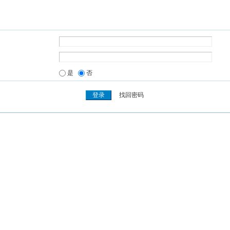
是
否
找回密码