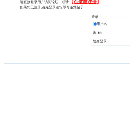
【
点这里注册
】
请直接登录用户访问论坛，或请
如果您已注册,请先登录论坛即可游览帖子
登录
用户名
密 码
隐身登录