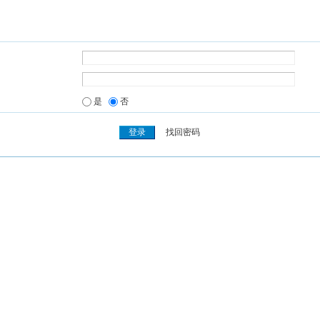
是
否
找回密码