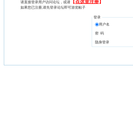
【
点这里注册
】
请直接登录用户访问论坛，或请
如果您已注册,请先登录论坛即可游览帖子
登录
用户名
密 码
隐身登录