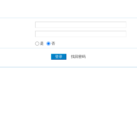
是
否
找回密码