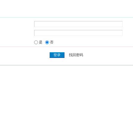
是
否
找回密码