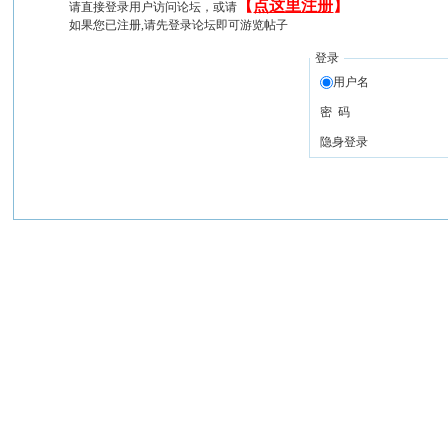
【
点这里注册
】
请直接登录用户访问论坛，或请
如果您已注册,请先登录论坛即可游览帖子
登录
用户名
密 码
隐身登录