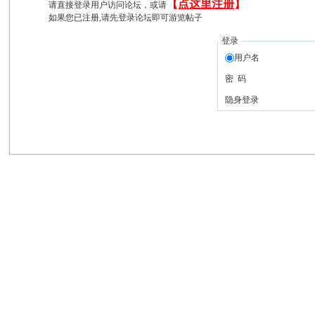
【
点这里注册
】
请直接登录用户访问论坛，或请
如果您已注册,请先登录论坛即可游览帖子
登录
用户名
密 码
隐身登录