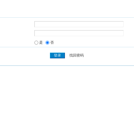
是
否
找回密码