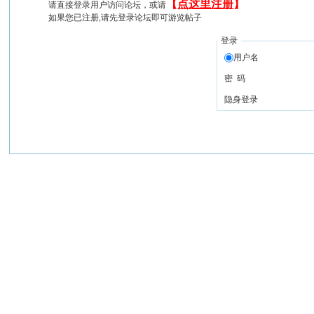
【
点这里注册
】
请直接登录用户访问论坛，或请
如果您已注册,请先登录论坛即可游览帖子
登录
用户名
密 码
隐身登录