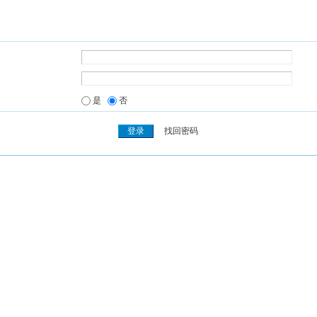
是
否
找回密码