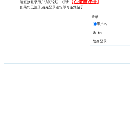
【
点这里注册
】
请直接登录用户访问论坛，或请
如果您已注册,请先登录论坛即可游览帖子
登录
用户名
密 码
隐身登录