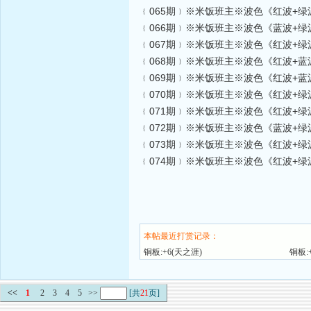
﹛065期﹜※米饭班主※波色《红波+绿波》 
﹛066期﹜※米饭班主※波色《蓝波+绿波》
﹛067期﹜※米饭班主※波色《红波+绿波》
﹛068期﹜※米饭班主※波色《红波+蓝波》 
﹛069期﹜※米饭班主※波色《红波+蓝波》 
﹛070期﹜※米饭班主※波色《红波+绿波》 
﹛071期﹜※米饭班主※波色《红波+绿波》 
﹛072期﹜※米饭班主※波色《蓝波+绿波》 
﹛073期﹜※米饭班主※波色《红波+绿波》 
﹛074期﹜※米饭班主※波色《红波+绿波》 
本帖最近打赏记录：
铜板:+6(天之涯)
铜板:
<<
1
2
3
4
5
>>
[共
21
页]