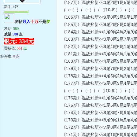
《187期》温故知新<<0尾2尾1尾5尾4尾
新手上路
（（（（（（（（（（[10-8]））））
《186期》温故知新<<9尾8尾3尾5尾1尾
发帖
月入
十万
不是
梦
《185期》温故知新<<9尾2尾8尾0尾3尾
发贴:
580
《184期》温故知新<<1尾0尾4尾2尾9尾
威望:
580
点
《183期》温故知新<<0尾8尾2尾7尾4尾
银元: 334元
《182期》温故知新<<8尾4尾6尾1尾0尾
贡献值:
561
点
《181期》温故知新<<6尾8尾2尾1尾9尾
好评度:
0 点
《180期》温故知新<<4尾2尾9尾8尾5尾
《179期》温故知新<<8尾7尾6尾2尾1尾
《178期》温故知新<<4尾5尾2尾3尾8尾
《177期》温故知新<<5尾8尾9尾4尾1尾
（（（（（（（（（（[10-9]））））
《176期》温故知新<<1尾5尾4尾6尾8尾
《175期》温故知新<<1尾5尾8尾2尾4尾
《174期》温故知新<<8尾3尾7尾9尾5尾
《173期》温故知新<<8尾9尾1尾5尾4尾
《172期》温故知新<<7尾8尾4尾9尾5尾
《171期》温故知新<<4尾1尾6尾9尾8尾