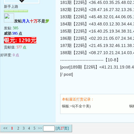
181期【22码】<36.45.03.35.25.48.02.3
新手上路
182期【22码】<28.47.16.27.32.13.26.1
183期【22码】<45.48.32.01.44.06.05.1
发帖
月入
十万
不是
梦
184期【22码】<43.48.03.12.30.34.44.3
发贴:
595
185期【22码】<16.40.25.19.34.38.31.4
威望:
595
点
186期【22码】<02.20.21.05.07.24.34.2
银元: 1290元
187期【22码】<21.45.19.32.46.11.38.3
贡献值:
577
点
188期【22码】<08.27.10.21.24.14.03.4
好评度:
0 点
-----------------------------【10-8】
[post]189期【22码】<41.21.31.19.08.4
[/ post]
本帖最近打赏记录：
铜板:+6(不全十美)
铜
<<
1
2
3
4
5
>>
[共
27
页]