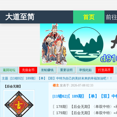
大道至简
首页
前
返回论坛
充值金币
发帖赚钱
重要说明
举报此贴
打赏高手
主题 :
[11错02]〖189期〗【单】【双】中特为自己的美好未来的幸福加油吧！！
楼主
发表于: 2026-07-08 02:33
【
后会无期
】
[11错02]〖189期〗【单】【
〖178期〗【后会无期】〈单双中特〉=
〖179期〗【后会无期】〈单双中特〉=