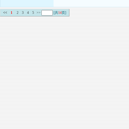
<<
1
2
3
4
5
>>
[共
14
页]