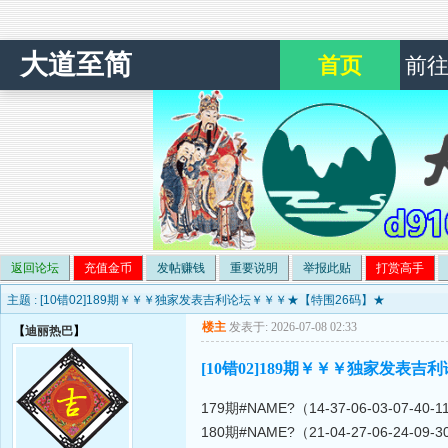
大道至简
首页
前
返回论坛
充值金币
发帖赚钱
重要说明
举报此贴
打赏高手
主题 :
[10错02]189期￥￥￥独家发表吉利论坛￥￥￥★【特围26码】★
楼主
发表于: 2026-07-08 02:33
【
迪丽热巴
】
[10错02]189期￥￥￥独家发表
179期#NAME?（14-37-06-03-07-40-11-
180期#NAME?（21-04-27-06-24-09-30-