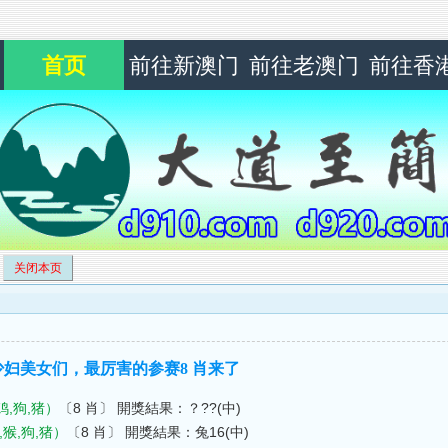
首页
前往新澳门
前往老澳门
前往香
关闭本页
妇，少妇美女们，最厉害的参赛8 肖来了
,鸡,狗,猪）
〔8 肖〕 開獎結果：？??(中)
,猴,狗,猪）
〔8 肖〕 開獎結果：兔16(中)