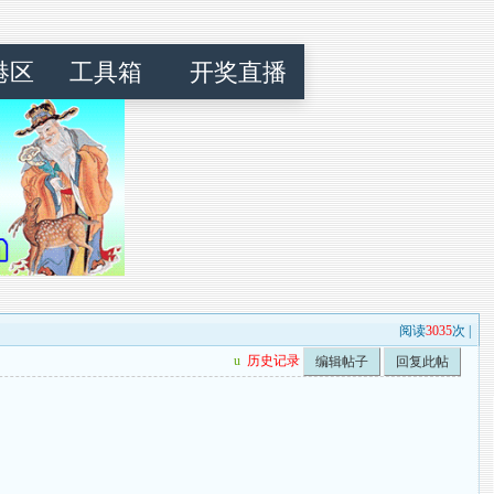
港区
工具箱
开奖直播
阅读
3035
次 |
u
历史记录
编辑帖子
回复此帖