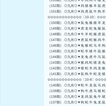
｛153期｝.◎九肖◎▼羊.鸡.狗.牛.猴.龙
｛152期｝.◎九肖◎▼鸡.猪.猴.羊.鼠.虎
｛151期｝.◎九肖◎▼鸡.虎.鼠.牛.狗.羊
⊙⊙⊙⊙⊙⊙⊙⊙⊙⊙⊙⊙〔10-10〕⊙⊙
｛150期｝.◎九肖◎▼鼠.兔.猴.猪.羊.龙
｛149期｝.◎九肖◎▼虎.龙.蛇.兔.猴.鼠
｛148期｝.◎九肖◎▼牛.羊.蛇.猴.虎.鼠
｛147期｝.◎九肖◎▼虎.鼠.蛇.猴.鸡.牛
｛146期｝.◎九肖◎▼兔.猴.蛇.马.羊.狗
｛145期｝.◎九肖◎▼蛇.羊.猪.牛.鼠.猴
｛144期｝.◎九肖◎▼龙.兔.虎.牛.马.鼠
｛143期｝.◎九肖◎▼猴.鸡.蛇.猪.龙.兔
｛142期｝.◎九肖◎▼猪.蛇.羊.鸡.龙.猴
｛141期｝.◎九肖◎▼鼠.狗.牛.蛇.龙.猪
⊙⊙⊙⊙⊙⊙⊙⊙⊙⊙⊙⊙〔10-8〕⊙⊙⊙
｛140期｝.◎九肖◎▼蛇.牛.龙.鼠.马.鸡
｛139期｝.◎九肖◎▼狗.牛.虎.马.猪.蛇
｛138期｝.◎九肖◎▼龙.鸡.鼠.兔.牛.猪
｛137期｝.◎九肖◎▼狗.蛇.牛.兔.龙.鼠