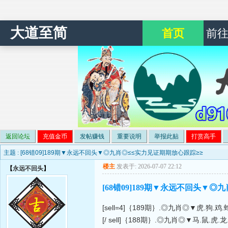
大道至简
首页
前
返回论坛
充值金币
发帖赚钱
重要说明
举报此贴
打赏高手
主题 :
[68错09]189期▼永远不回头▼◎九肖◎≤≤实力见证期期放心跟踪≥≥
楼主
发表于: 2026-07-07 22:12
【
永远不回头
】
[68错09]189期▼永远不回头▼
[sell=4]｛189期｝.◎九肖◎▼虎.狗.鸡
[/ sell]｛188期｝.◎九肖◎▼马.鼠.虎