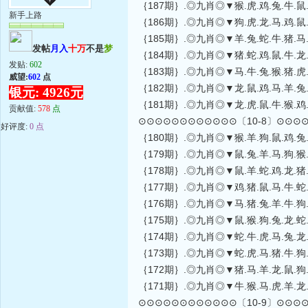
｛187期｝.◎九肖◎▼猴.虎.鸡.兔.牛.鼠
新手上路
｛186期｝.◎九肖◎▼狗.虎.龙.马.鸡.鼠
｛185期｝.◎九肖◎▼羊.兔.蛇.牛.猪.马
发帖
月入
十万
不是
梦
｛184期｝.◎九肖◎▼猪.蛇.鸡.鼠.牛.龙
发贴:
602
｛183期｝.◎九肖◎▼马.牛.兔.猴.猪.虎
威望:
602
点
｛182期｝.◎九肖◎▼龙.鼠.鸡.马.羊.兔
银元: 4926元
｛181期｝.◎九肖◎▼龙.虎.鼠.牛.猴.鸡
贡献值:
578
点
⊙⊙⊙⊙⊙⊙⊙⊙⊙⊙⊙⊙〔10-8〕⊙⊙⊙
好评度:
0 点
｛180期｝.◎九肖◎▼猴.羊.狗.鼠.鸡.兔
｛179期｝.◎九肖◎▼鼠.兔.羊.马.狗.猴
｛178期｝.◎九肖◎▼鼠.羊.蛇.鸡.龙.猪
｛177期｝.◎九肖◎▼鸡.猪.鼠.马.牛.蛇
｛176期｝.◎九肖◎▼马.猪.兔.羊.牛.狗
｛175期｝.◎九肖◎▼鼠.猴.狗.兔.龙.蛇
｛174期｝.◎九肖◎▼蛇.牛.虎.马.兔.龙
｛173期｝.◎九肖◎▼蛇.虎.马.猪.牛.狗
｛172期｝.◎九肖◎▼猪.马.羊.龙.鼠.狗
｛171期｝.◎九肖◎▼牛.猴.马.虎.羊.龙
⊙⊙⊙⊙⊙⊙⊙⊙⊙⊙⊙⊙〔10-9〕⊙⊙⊙