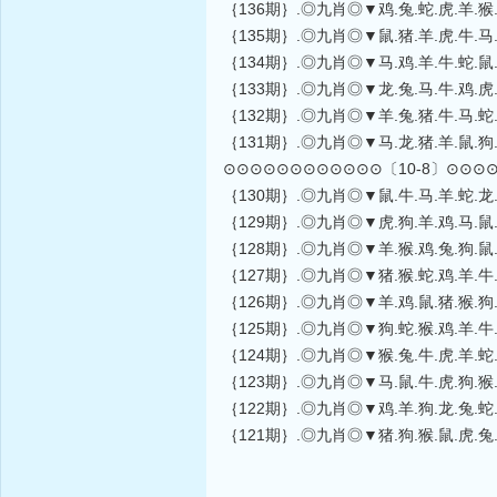
｛136期｝.◎九肖◎▼鸡.兔.蛇.虎.羊.猴
｛135期｝.◎九肖◎▼鼠.猪.羊.虎.牛.马
｛134期｝.◎九肖◎▼马.鸡.羊.牛.蛇.鼠
｛133期｝.◎九肖◎▼龙.兔.马.牛.鸡.虎
｛132期｝.◎九肖◎▼羊.兔.猪.牛.马.蛇
｛131期｝.◎九肖◎▼马.龙.猪.羊.鼠.狗
⊙⊙⊙⊙⊙⊙⊙⊙⊙⊙⊙⊙〔10-8〕⊙⊙⊙
｛130期｝.◎九肖◎▼鼠.牛.马.羊.蛇.龙
｛129期｝.◎九肖◎▼虎.狗.羊.鸡.马.鼠
｛128期｝.◎九肖◎▼羊.猴.鸡.兔.狗.鼠
｛127期｝.◎九肖◎▼猪.猴.蛇.鸡.羊.牛
｛126期｝.◎九肖◎▼羊.鸡.鼠.猪.猴.狗
｛125期｝.◎九肖◎▼狗.蛇.猴.鸡.羊.牛
｛124期｝.◎九肖◎▼猴.兔.牛.虎.羊.蛇
｛123期｝.◎九肖◎▼马.鼠.牛.虎.狗.猴
｛122期｝.◎九肖◎▼鸡.羊.狗.龙.兔.蛇
｛121期｝.◎九肖◎▼猪.狗.猴.鼠.虎.兔