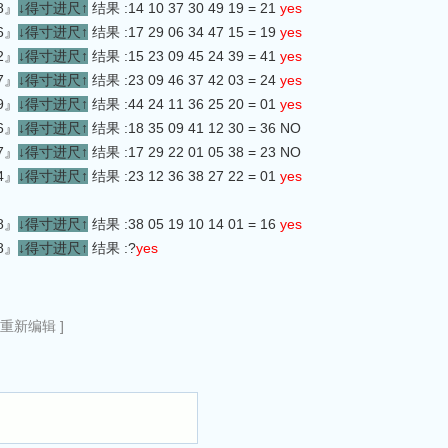
18』
↓得寸进尺↑
结果 :14 10 37 30 49 19 = 21
yes
36』
↓得寸进尺↑
结果 :17 29 06 34 47 15 = 19
yes
12』
↓得寸进尺↑
结果 :15 23 09 45 24 39 = 41
yes
17』
↓得寸进尺↑
结果 :23 09 46 37 42 03 = 24
yes
49』
↓得寸进尺↑
结果 :44 24 11 36 25 20 = 01
yes
36』
↓得寸进尺↑
结果 :18 35 09 41 12 30 = 36 NO
17』
↓得寸进尺↑
结果 :17 29 22 01 05 38 = 23 NO
44』
↓得寸进尺↑
结果 :23 12 36 38 27 22 = 01
yes
28』
↓得寸进尺↑
结果 :38 05 19 10 14 01 = 16
yes
28』
↓得寸进尺↑
结果 :?
yes
3重新编辑 ]