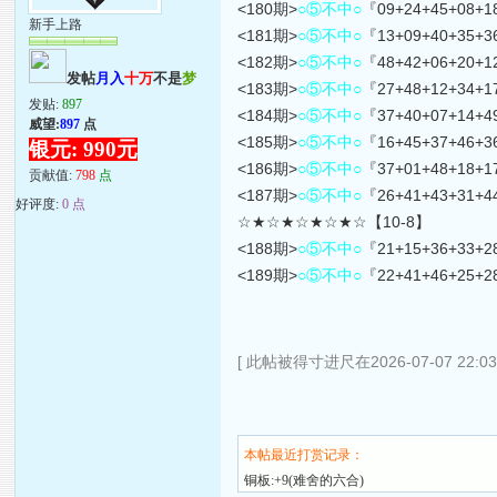
<180期>
○⑤不中○
『09+24+45+08+
新手上路
<181期>
○⑤不中○
『13+09+40+35+
<182期>
○⑤不中○
『48+42+06+20+
发帖
月入
十万
不是
梦
<183期>
○⑤不中○
『27+48+12+34+
发贴:
897
<184期>
○⑤不中○
『37+40+07+14+
威望:
897
点
<185期>
○⑤不中○
『16+45+37+46+
银元: 990元
<186期>
○⑤不中○
『37+01+48+18+
贡献值:
798
点
<187期>
○⑤不中○
『26+41+43+31+
好评度:
0 点
☆★☆★☆★☆★☆【10-8】
<188期>
○⑤不中○
『21+15+36+33+
<189期>
○⑤不中○
『22+41+46+25+
[ 此帖被得寸进尺在2026-07-07 22:0
本帖最近打赏记录：
铜板:+9(难舍的六合)