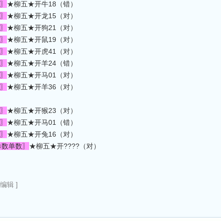
数〗
★柳五★开牛18（错）
数〗
★柳五★开龙15（对）
数〗
★柳五★开狗21（对）
数〗
★柳五★开鼠19（对）
数〗
★柳五★开虎41（对）
数〗
★柳五★开羊24（错）
数〗
★柳五★开马01（对）
数〗
★柳五★开羊36（对）
数〗
★柳五★开猴23（对）
数〗
★柳五★开马01（错）
数〗
★柳五★开兔16（对）
单数单数〗
★柳五★开????（对）
新编辑 ]