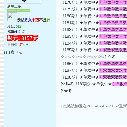
《178期》★单双中★
〖单数单数单
新手上路
《179期》★单双中★
〖单数单数单
《180期》★单双中★
〖单数单数单
发帖
月入
十万
不是
梦
《181期》★单双中★
〖单数单数单
发贴:
612
《182期》★单双中★
〖单数单数单
威望:
612
点
《183期》★单双中★
〖单数单数单
银元: 3157元
《184期》★单双中★
〖单数单数单
贡献值:
574
点
《185期》★单双中★
〖双数双数双
好评度:
0 点
☆☆☆☆☆☆☆☆☆☆☆☆[10-8]
《186期》★单双中★
〖单数单数单
《187期》★单双中★
〖双数双数双
《188期》★单双中★
〖双数双数双
[sell=3]《189期》★单双中★
〖单数
[/ sell]
[ 此帖被柳五在2026-07-07 21:52重