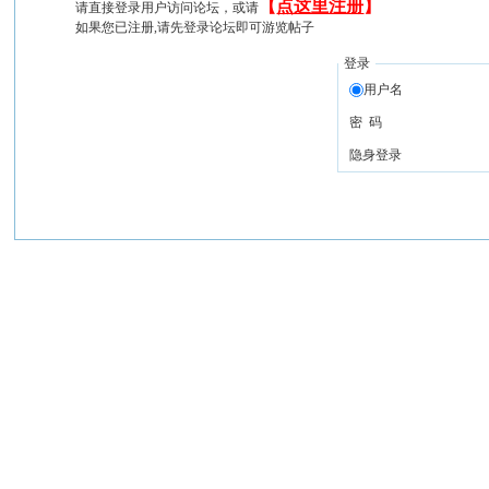
【
点这里注册
】
请直接登录用户访问论坛，或请
如果您已注册,请先登录论坛即可游览帖子
登录
用户名
密 码
隐身登录