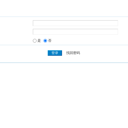
是
否
找回密码