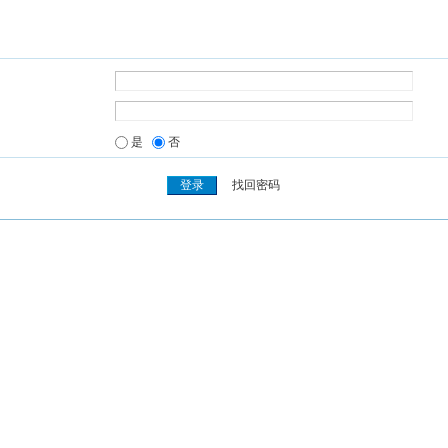
是
否
找回密码