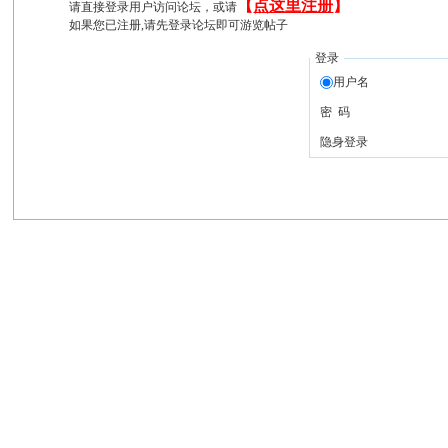
【
点这里注册
】
请直接登录用户访问论坛，或请
如果您已注册,请先登录论坛即可游览帖子
登录
用户名
密 码
隐身登录