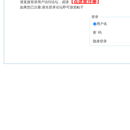
【
点这里注册
】
请直接登录用户访问论坛，或请
如果您已注册,请先登录论坛即可游览帖子
登录
用户名
密 码
隐身登录