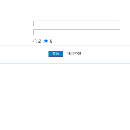
是
否
找回密码