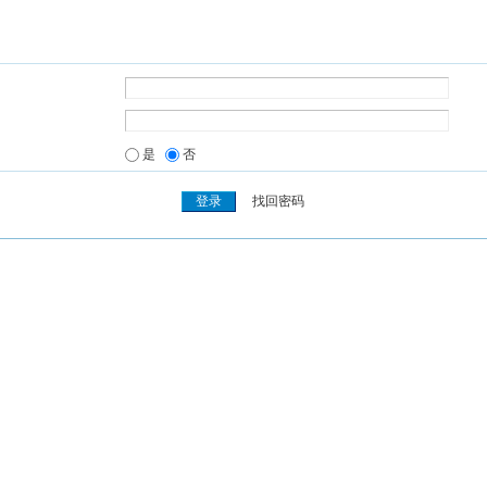
是
否
找回密码