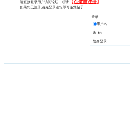
【
点这里注册
】
请直接登录用户访问论坛，或请
如果您已注册,请先登录论坛即可游览帖子
登录
用户名
密 码
隐身登录