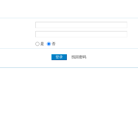
是
否
找回密码