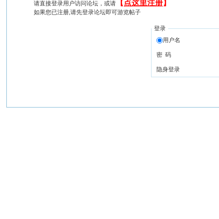
【
点这里注册
】
请直接登录用户访问论坛，或请
如果您已注册,请先登录论坛即可游览帖子
登录
用户名
密 码
隐身登录