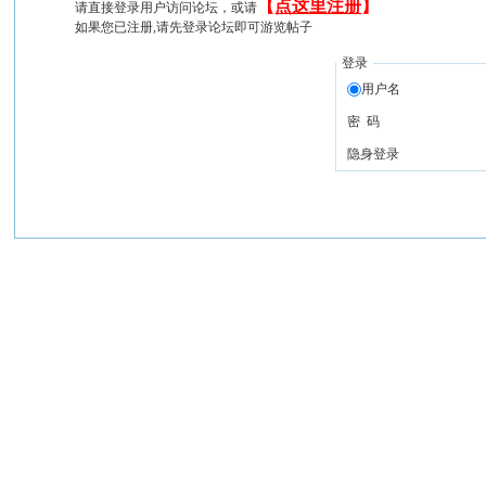
【
点这里注册
】
请直接登录用户访问论坛，或请
如果您已注册,请先登录论坛即可游览帖子
登录
用户名
密 码
隐身登录