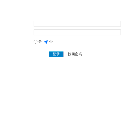
是
否
找回密码