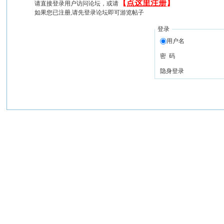
【
点这里注册
】
请直接登录用户访问论坛，或请
如果您已注册,请先登录论坛即可游览帖子
登录
用户名
密 码
隐身登录