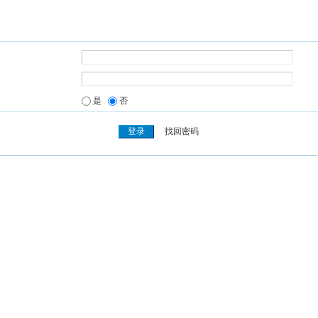
是
否
找回密码